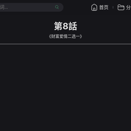
首页
分
第8話
《财富爱情二选一》